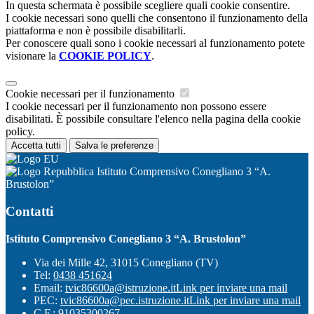
In questa schermata è possibile scegliere quali cookie consentire.
I cookie necessari sono quelli che consentono il funzionamento della
piattaforma e non è possibile disabilitarli.
Per conoscere quali sono i cookie necessari al funzionamento potete
visionare la
COOKIE POLICY
.
Cookie necessari per il funzionamento
I cookie necessari per il funzionamento non possono essere
disabilitati. È possibile consultare l'elenco nella pagina della cookie
policy.
Accetta tutti
Salva le preferenze
Istituto Comprensivo Conegliano 3 “A.
Brustolon”
Contatti
Istituto Comprensivo Conegliano 3 “A. Brustolon”
Via dei Mille 42, 31015 Conegliano (TV)
Tel:
0438 451624
Email:
tvic86600a@istruzione.it
Link per inviare una mail
PEC:
tvic86600a@pec.istruzione.it
Link per inviare una mail
C.F.: 91035300267