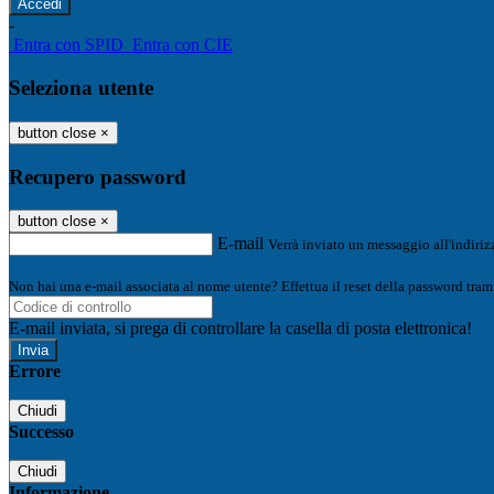
-
Entra con SPID
Entra con CIE
Seleziona utente
button close
×
Recupero password
button close
×
E-mail
Verrà inviato un messaggio all'indirizz
Non hai una e-mail associata al nome utente? Effettua il reset della password tram
E-mail inviata, si prega di controllare la casella di posta elettronica!
Errore
Chiudi
Successo
Chiudi
Informazione