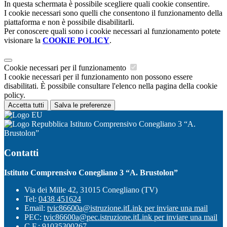
In questa schermata è possibile scegliere quali cookie consentire.
I cookie necessari sono quelli che consentono il funzionamento della
piattaforma e non è possibile disabilitarli.
Per conoscere quali sono i cookie necessari al funzionamento potete
visionare la
COOKIE POLICY
.
Cookie necessari per il funzionamento
I cookie necessari per il funzionamento non possono essere
disabilitati. È possibile consultare l'elenco nella pagina della cookie
policy.
Accetta tutti
Salva le preferenze
Istituto Comprensivo Conegliano 3 “A.
Brustolon”
Contatti
Istituto Comprensivo Conegliano 3 “A. Brustolon”
Via dei Mille 42, 31015 Conegliano (TV)
Tel:
0438 451624
Email:
tvic86600a@istruzione.it
Link per inviare una mail
PEC:
tvic86600a@pec.istruzione.it
Link per inviare una mail
C.F.: 91035300267