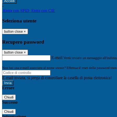
-
Entra con SPID
Entra con CIE
Seleziona utente
button close
×
Recupero password
button close
×
E-mail
Verrà inviato un messaggio all'indirizz
Non hai una e-mail associata al nome utente? Effettua il reset della password tram
E-mail inviata, si prega di controllare la casella di posta elettronica!
Errore
Chiudi
Successo
Chiudi
Informazione