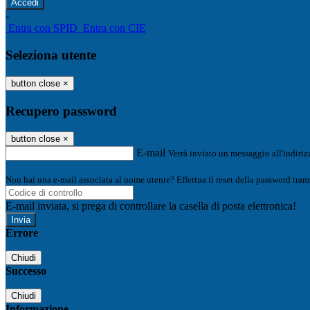
-
Entra con SPID
Entra con CIE
Seleziona utente
button close
×
Recupero password
button close
×
E-mail
Verrà inviato un messaggio all'indirizz
Non hai una e-mail associata al nome utente? Effettua il reset della password tram
E-mail inviata, si prega di controllare la casella di posta elettronica!
Errore
Chiudi
Successo
Chiudi
Informazione