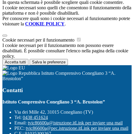
In questa schermata è possibile scegliere quali cookie consentire.
I cookie necessari sono quelli che consentono il funzionamento della
piattaforma e non è possibile disabilitarli.
Per conoscere quali sono i cookie necessari al funzionamento potete
visionare la
COOKIE POLICY
.
Cookie necessari per il funzionamento
I cookie necessari per il funzionamento non possono essere
disabilitati. È possibile consultare l'elenco nella pagina della cookie
policy.
Accetta tutti
Salva le preferenze
Istituto Comprensivo Conegliano 3 “A.
Brustolon”
Contatti
Istituto Comprensivo Conegliano 3 “A. Brustolon”
Via dei Mille 42, 31015 Conegliano (TV)
Tel:
0438 451624
Email:
tvic86600a@istruzione.it
Link per inviare una mail
PEC:
tvic86600a@pec.istruzione.it
Link per inviare una mail
C.F.: 91035300267