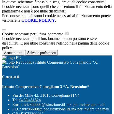
In questa schermata è possibile scegliere quali cookie consentire.
I cookie necessari sono quelli che consentono il funzionamento della
piattaforma e non è possibile disabilitarli.
Per conoscere quali sono i cookie necessari al funzionamento potete
visionare la
COOKIE POLICY
.
Cookie necessari per il funzionamento
I cookie necessari per il funzionamento non possono essere
disabilitati. È possibile consultare l'elenco nella pagina della cookie
policy.
Accetta tutti
Salva le preferenze
Istituto Comprensivo Conegliano 3 “A.
Brustolon”
Contatti
Istituto Comprensivo Conegliano 3 “A. Brustolon”
Via dei Mille 42, 31015 Conegliano (TV)
Tel:
0438 451624
Email:
tvic86600a@istruzione.it
Link per inviare una mail
PEC:
tvic86600a@pec.istruzione.it
Link per inviare una mail
C.F.: 91035300267