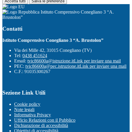
Accetta tutti
Salva le preferenze
Istituto Comprensivo Conegliano 3 “A.
Brustolon”
Contatti
Istituto Comprensivo Conegliano 3 “A. Brustolon”
Via dei Mille 42, 31015 Conegliano (TV)
Tel:
0438 451624
Email:
tvic86600a@istruzione.it
Link per inviare una mail
PEC:
tvic86600a@pec.istruzione.it
Link per inviare una mail
C.F.: 91035300267
Sezione Link Utili
Cookie policy
Note legali
Informativa Privacy
Ufficio Relazioni con il Pubblico
Dichiarazione di accessibilità
Obiettivi di accessibilità