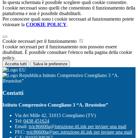
In questa schermata è possibile scegliere quali cookie consentire.
I cookie necessari sono quelli che consentono il funzionamento della
piattaforma e non è possibile disabilitarli.
Per conoscere quali sono i cookie necessari al funzionamento potete
visionare la
COOKIE POLICY
.
Cookie necessari per il funzionamento
I cookie necessari per il funzionamento non possono essere
disabilitati. È possibile consultare l'elenco nella pagina della cookie
policy.
Accetta tutti
Salva le preferenze
Istituto Comprensivo Conegliano 3 “A.
Brustolon”
Contatti
Istituto Comprensivo Conegliano 3 “A. Brustolon”
Via dei Mille 42, 31015 Conegliano (TV)
Tel:
0438 451624
Email:
tvic86600a@istruzione.it
Link per inviare una mail
PEC:
tvic86600a@pec.istruzione.it
Link per inviare una mail
C.F.: 91035300267