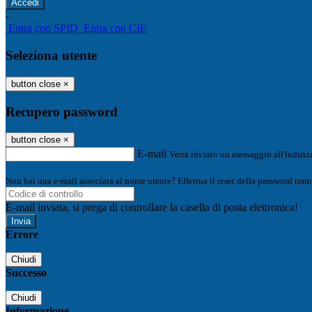
-
Entra con SPID
Entra con CIE
Seleziona utente
button close
×
Recupero password
button close
×
E-mail
Verrà inviato un messaggio all'indirizz
Non hai una e-mail associata al nome utente? Effettua il reset della password tram
E-mail inviata, si prega di controllare la casella di posta elettronica!
Errore
Chiudi
Successo
Chiudi
Informazione