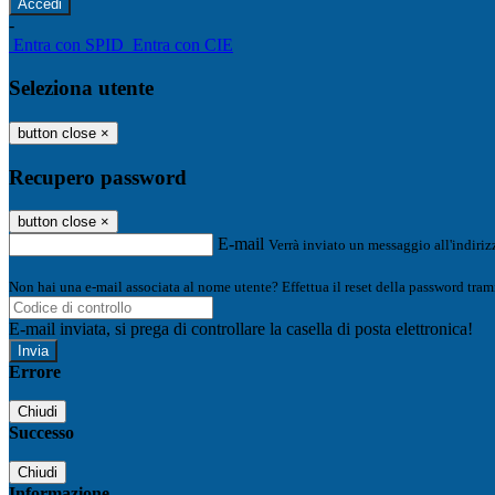
-
Entra con SPID
Entra con CIE
Seleziona utente
button close
×
Recupero password
button close
×
E-mail
Verrà inviato un messaggio all'indirizz
Non hai una e-mail associata al nome utente? Effettua il reset della password tram
E-mail inviata, si prega di controllare la casella di posta elettronica!
Errore
Chiudi
Successo
Chiudi
Informazione