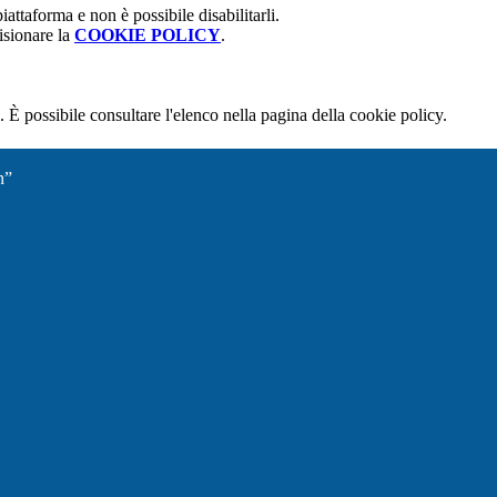
attaforma e non è possibile disabilitarli.
isionare la
COOKIE POLICY
.
 È possibile consultare l'elenco nella pagina della cookie policy.
n”