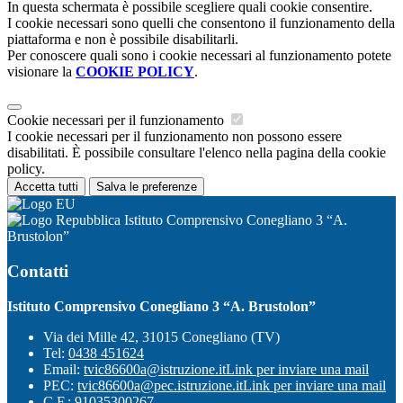
In questa schermata è possibile scegliere quali cookie consentire.
I cookie necessari sono quelli che consentono il funzionamento della
piattaforma e non è possibile disabilitarli.
Per conoscere quali sono i cookie necessari al funzionamento potete
visionare la
COOKIE POLICY
.
Cookie necessari per il funzionamento
I cookie necessari per il funzionamento non possono essere
disabilitati. È possibile consultare l'elenco nella pagina della cookie
policy.
Accetta tutti
Salva le preferenze
Istituto Comprensivo Conegliano 3 “A.
Brustolon”
Contatti
Istituto Comprensivo Conegliano 3 “A. Brustolon”
Via dei Mille 42, 31015 Conegliano (TV)
Tel:
0438 451624
Email:
tvic86600a@istruzione.it
Link per inviare una mail
PEC:
tvic86600a@pec.istruzione.it
Link per inviare una mail
C.F.: 91035300267