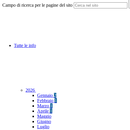
Campo di ricerca per le pagine del sito
Tutte le info
2026
Gennaio
2
Febbraio
1
Marzo
1
Aprile
1
Maggio
Giugno
Luglio