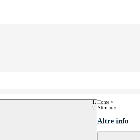
Home
>
Altre info
Altre info