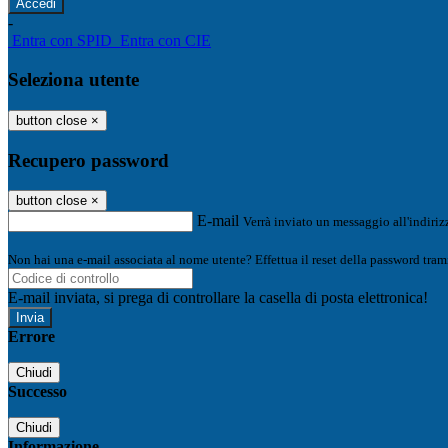
-
Entra con SPID
Entra con CIE
Seleziona utente
button close
×
Recupero password
button close
×
E-mail
Verrà inviato un messaggio all'indirizz
Non hai una e-mail associata al nome utente? Effettua il reset della password tram
E-mail inviata, si prega di controllare la casella di posta elettronica!
Errore
Chiudi
Successo
Chiudi
Informazione