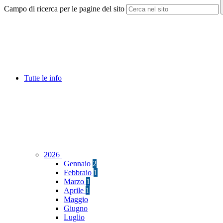
Campo di ricerca per le pagine del sito
Tutte le info
2026
Gennaio
2
Febbraio
1
Marzo
1
Aprile
1
Maggio
Giugno
Luglio