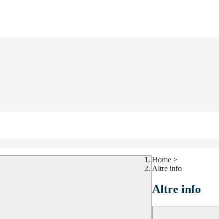
Home
>
Altre info
Altre info