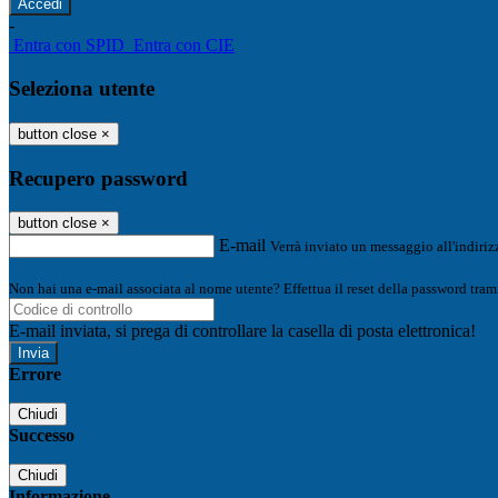
-
Entra con SPID
Entra con CIE
Seleziona utente
button close
×
Recupero password
button close
×
E-mail
Verrà inviato un messaggio all'indirizz
Non hai una e-mail associata al nome utente? Effettua il reset della password tram
E-mail inviata, si prega di controllare la casella di posta elettronica!
Errore
Chiudi
Successo
Chiudi
Informazione