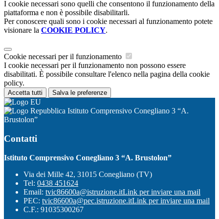
I cookie necessari sono quelli che consentono il funzionamento della
piattaforma e non è possibile disabilitarli.
Per conoscere quali sono i cookie necessari al funzionamento potete
visionare la
COOKIE POLICY
.
Cookie necessari per il funzionamento
I cookie necessari per il funzionamento non possono essere
disabilitati. È possibile consultare l'elenco nella pagina della cookie
policy.
Accetta tutti
Salva le preferenze
Istituto Comprensivo Conegliano 3 “A.
Brustolon”
Contatti
Istituto Comprensivo Conegliano 3 “A. Brustolon”
Via dei Mille 42, 31015 Conegliano (TV)
Tel:
0438 451624
Email:
tvic86600a@istruzione.it
Link per inviare una mail
PEC:
tvic86600a@pec.istruzione.it
Link per inviare una mail
C.F.: 91035300267