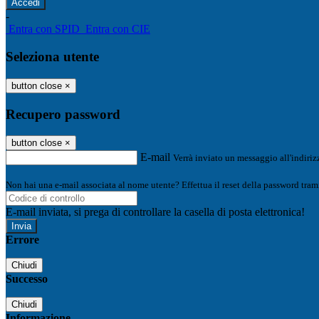
-
Entra con SPID
Entra con CIE
Seleziona utente
button close
×
Recupero password
button close
×
E-mail
Verrà inviato un messaggio all'indirizz
Non hai una e-mail associata al nome utente? Effettua il reset della password tram
E-mail inviata, si prega di controllare la casella di posta elettronica!
Errore
Chiudi
Successo
Chiudi
Informazione