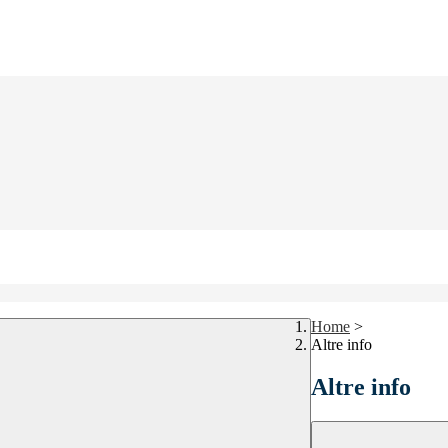
Home
>
Altre info
Altre info