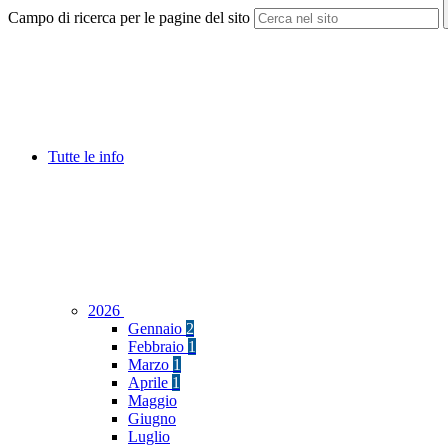
Campo di ricerca per le pagine del sito
Tutte le info
2026
Gennaio
2
Febbraio
1
Marzo
1
Aprile
1
Maggio
Giugno
Luglio