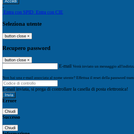
-
Entra con SPID
Entra con CIE
Seleziona utente
button close
×
Recupero password
button close
×
E-mail
Verrà inviato un messaggio all'indirizz
Non hai una e-mail associata al nome utente? Effettua il reset della password tram
E-mail inviata, si prega di controllare la casella di posta elettronica!
Errore
Chiudi
Successo
Chiudi
Informazione