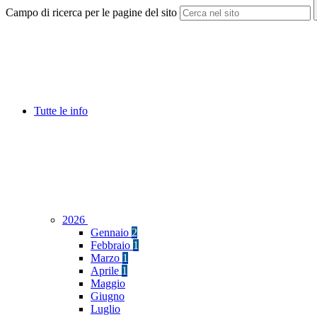
Campo di ricerca per le pagine del sito
Tutte le info
2026
Gennaio
2
Febbraio
1
Marzo
1
Aprile
1
Maggio
Giugno
Luglio