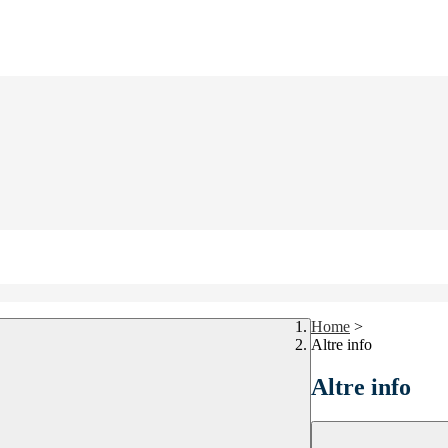
Home
>
Altre info
Altre info