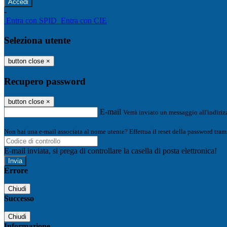
-
Entra con SPID
Entra con CIE
Seleziona utente
button close
×
Recupero password
button close
×
E-mail
Verrà inviato un messaggio all'indirizz
Non hai una e-mail associata al nome utente? Effettua il reset della password tram
E-mail inviata, si prega di controllare la casella di posta elettronica!
Errore
Chiudi
Successo
Chiudi
Informazione