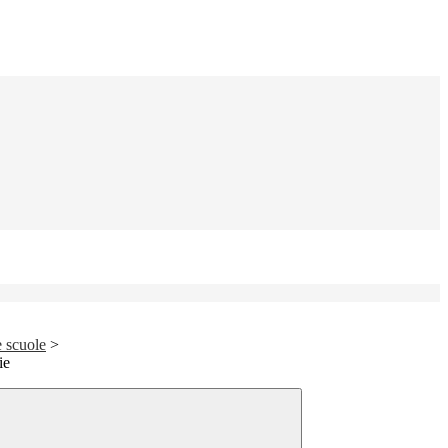
e scuole
>
ie