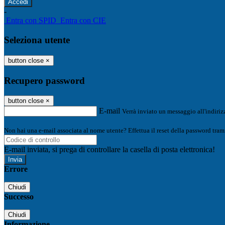
-
Entra con SPID
Entra con CIE
Seleziona utente
button close
×
Recupero password
button close
×
E-mail
Verrà inviato un messaggio all'indirizz
Non hai una e-mail associata al nome utente? Effettua il reset della password tram
E-mail inviata, si prega di controllare la casella di posta elettronica!
Errore
Chiudi
Successo
Chiudi
Informazione