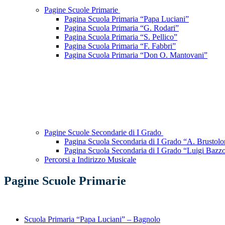
Pagine Scuole Primarie
Pagina Scuola Primaria “Papa Luciani”
Pagina Scuola Primaria “G. Rodari”
Pagina Scuola Primaria “S. Pellico”
Pagina Scuola Primaria “F. Fabbri”
Pagina Scuola Primaria “Don O. Mantovani”
Pagine Scuole Secondarie di I Grado
Pagina Scuola Secondaria di I Grado “A. Brustolo
Pagina Scuola Secondaria di I Grado “Luigi Bazz
Percorsi a Indirizzo Musicale
Pagine Scuole Primarie
Scuola Primaria “Papa Luciani” – Bagnolo