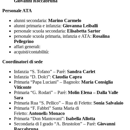
Giovanni Roccabruna
Personale ATA
alunni secondaria:
Marino Carmelo
alunni primaria e infanzia:
Giovanna Leiballi
personale scuola secondaria:
Elisabetta Sartor
personale scuola primaria, infanzia e ATA:
Rosalina
Pellegrino
affari generali:
acquisti/contabilità:
Coordinatori di sede
Infanzia “S. Tofano” – Parè:
Sandra Carlet
Infanzia “D. Dolci”:
Claudia Capra
Primaria “Papa Luciani” – Bagnolo:
Maria Consiglia
Viticonte
Primaria “G. Rodari” – Parè:
Molin Elena – Dalla Valle
Sara
Primaria Rua “S. Pellico” – Rua di Feletto:
Sonia Salvalaio
Primaria “F. Fabbri” Santa Maria di
Feletto:
Antonell
a
Monaco
Primaria “Don Mantovani”:
Isabella Allotta
Secondaria di I grado “A. Brustolon” – Parè:
Giovanni
Roccabruna