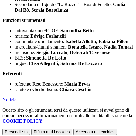
Secondaria di I grado “L. Bazzo” – Rua di Feletto:
Giulia
Dal Bò, Sergia Bortolanza
Funzioni strumentali
autovalutazione/PTOF:
Samantha Betto
musica:
Edvige Forlanelli
continuità e orientamento:
Isabella Allotta
,
Fabiana Pillon
intercultura/alunni stranieri:
Donatella Iscaro
,
Nadia Tomasi
inclusione:
Sergio Luccato
,
Deborah Tavernese
BES:
Simonetta De Lotto
lingue:
Elisa Allegritti
,
Sabrina De Lazzaro
Referenti
referente Rete Benessere:
Maria Ervas
salute e cyberbullismo:
Chiara Ceschin
Notizie
Questo sito o gli strumenti terzi da questo utilizzati si avvalgono di
cookie necessari al funzionamento ed utili alle finalità illustrate nella
COOKIE POLICY
.
Personalizza
Rifiuta tutti
i cookies
Accetta tutti
i cookies