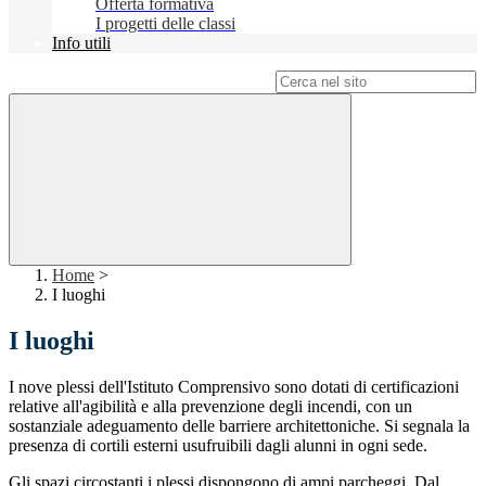
Offerta formativa
I progetti delle classi
Info utili
Campo di ricerca per le pagine del sito
Home
>
I luoghi
I luoghi
I nove plessi dell'Istituto Comprensivo sono dotati di certificazioni
relative all'agibilità e alla prevenzione degli incendi, con un
sostanziale adeguamento delle barriere architettoniche. Si segnala la
presenza di cortili esterni usufruibili dagli alunni in ogni sede.
Gli spazi circostanti i plessi dispongono di ampi parcheggi. Dal