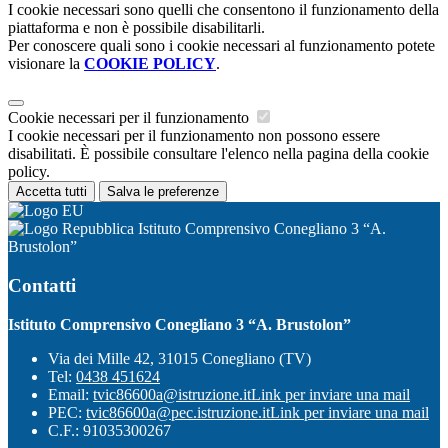
I cookie necessari sono quelli che consentono il funzionamento della
piattaforma e non è possibile disabilitarli.
Per conoscere quali sono i cookie necessari al funzionamento potete
visionare la
COOKIE POLICY
.
Cookie necessari per il funzionamento
I cookie necessari per il funzionamento non possono essere
disabilitati. È possibile consultare l'elenco nella pagina della cookie
policy.
Accetta tutti
Salva le preferenze
Istituto Comprensivo Conegliano 3 “A.
Brustolon”
Contatti
Istituto Comprensivo Conegliano 3 “A. Brustolon”
Via dei Mille 42, 31015 Conegliano (TV)
Tel:
0438 451624
Email:
tvic86600a@istruzione.it
Link per inviare una mail
PEC:
tvic86600a@pec.istruzione.it
Link per inviare una mail
C.F.: 91035300267