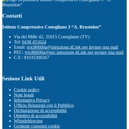
Brustolon”
Contatti
Istituto Comprensivo Conegliano 3 “A. Brustolon”
Via dei Mille 42, 31015 Conegliano (TV)
Tel:
0438 451624
Email:
tvic86600a@istruzione.it
Link per inviare una mail
PEC:
tvic86600a@pec.istruzione.it
Link per inviare una mail
C.F.: 91035300267
Sezione Link Utili
Cookie policy
Note legali
Informativa Privacy
Ufficio Relazioni con il Pubblico
Dichiarazione di accessibilità
Obiettivi di accessibilità
Whistleblowing
Gestione consensi cookie