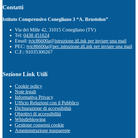
Contatti
Istituto Comprensivo Conegliano 3 “A. Brustolon”
Via dei Mille 42, 31015 Conegliano (TV)
Tel:
0438 451624
Email:
tvic86600a@istruzione.it
Link per inviare una mail
PEC:
tvic86600a@pec.istruzione.it
Link per inviare una mail
C.F.: 91035300267
Sezione Link Utili
Cookie policy
Note legali
Informativa Privacy
Ufficio Relazioni con il Pubblico
Dichiarazione di accessibilità
Obiettivi di accessibilità
Whistleblowing
Gestione consensi cookie
Amministrazione trasparente