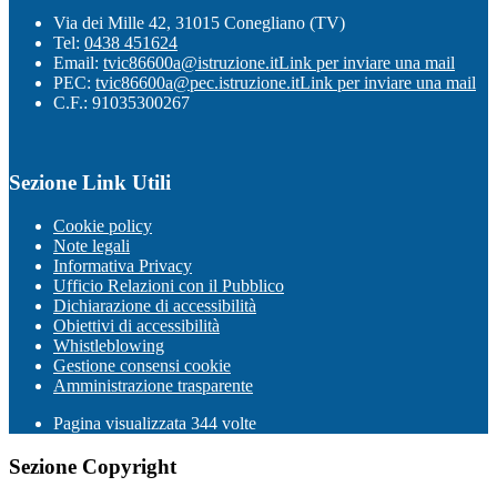
Via dei Mille 42, 31015 Conegliano (TV)
Tel:
0438 451624
Email:
tvic86600a@istruzione.it
Link per inviare una mail
PEC:
tvic86600a@pec.istruzione.it
Link per inviare una mail
C.F.: 91035300267
Sezione Link Utili
Cookie policy
Note legali
Informativa Privacy
Ufficio Relazioni con il Pubblico
Dichiarazione di accessibilità
Obiettivi di accessibilità
Whistleblowing
Gestione consensi cookie
Amministrazione trasparente
Pagina visualizzata
344
volte
Sezione Copyright