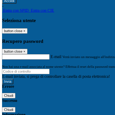
-
Entra con SPID
Entra con CIE
Seleziona utente
button close
×
Recupero password
button close
×
E-mail
Verrà inviato un messaggio all'indirizz
Non hai una e-mail associata al nome utente? Effettua il reset della password tram
E-mail inviata, si prega di controllare la casella di posta elettronica!
Errore
Chiudi
Successo
Chiudi
Informazione