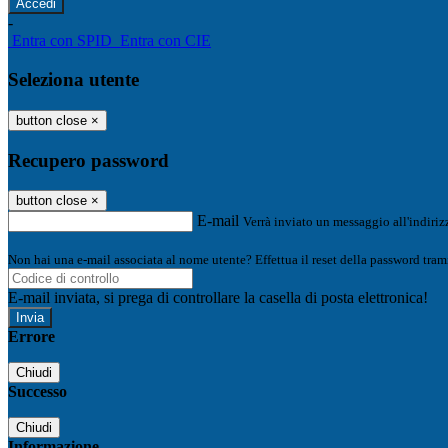
-
Entra con SPID
Entra con CIE
Seleziona utente
button close
×
Recupero password
button close
×
E-mail
Verrà inviato un messaggio all'indirizz
Non hai una e-mail associata al nome utente? Effettua il reset della password tram
E-mail inviata, si prega di controllare la casella di posta elettronica!
Errore
Chiudi
Successo
Chiudi
Informazione