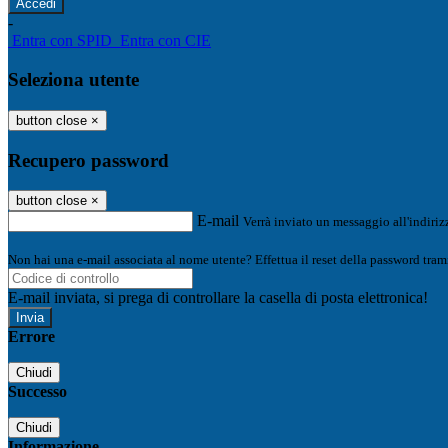
-
Entra con SPID
Entra con CIE
Seleziona utente
button close
×
Recupero password
button close
×
E-mail
Verrà inviato un messaggio all'indirizz
Non hai una e-mail associata al nome utente? Effettua il reset della password tram
E-mail inviata, si prega di controllare la casella di posta elettronica!
Errore
Chiudi
Successo
Chiudi
Informazione