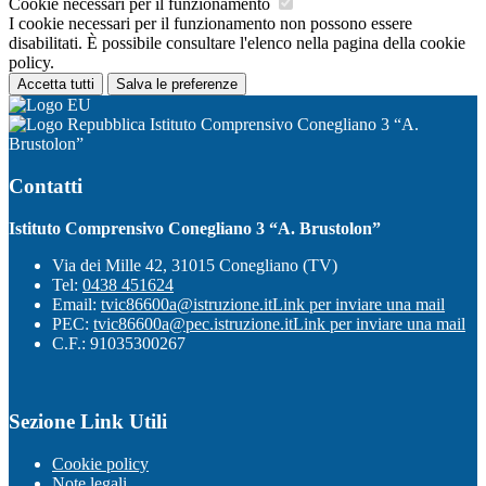
Cookie necessari per il funzionamento
I cookie necessari per il funzionamento non possono essere
disabilitati. È possibile consultare l'elenco nella pagina della cookie
policy.
Accetta tutti
Salva le preferenze
Istituto Comprensivo Conegliano 3 “A.
Brustolon”
Contatti
Istituto Comprensivo Conegliano 3 “A. Brustolon”
Via dei Mille 42, 31015 Conegliano (TV)
Tel:
0438 451624
Email:
tvic86600a@istruzione.it
Link per inviare una mail
PEC:
tvic86600a@pec.istruzione.it
Link per inviare una mail
C.F.: 91035300267
Sezione Link Utili
Cookie policy
Note legali