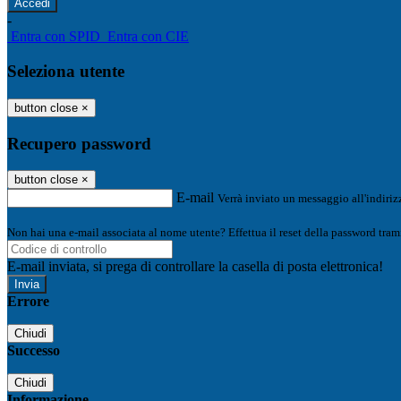
-
Entra con SPID
Entra con CIE
Seleziona utente
button close
×
Recupero password
button close
×
E-mail
Verrà inviato un messaggio all'indirizz
Non hai una e-mail associata al nome utente? Effettua il reset della password tram
E-mail inviata, si prega di controllare la casella di posta elettronica!
Errore
Chiudi
Successo
Chiudi
Informazione