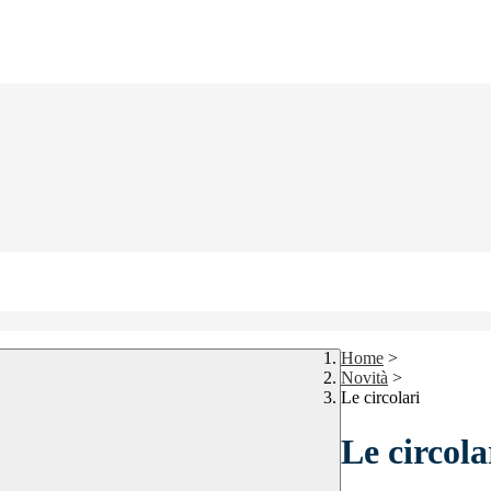
Home
>
Novità
>
Le circolari
Le circola