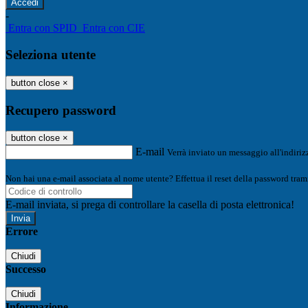
-
Entra con SPID
Entra con CIE
Seleziona utente
button close
×
Recupero password
button close
×
E-mail
Verrà inviato un messaggio all'indirizz
Non hai una e-mail associata al nome utente? Effettua il reset della password tram
E-mail inviata, si prega di controllare la casella di posta elettronica!
Errore
Chiudi
Successo
Chiudi
Informazione